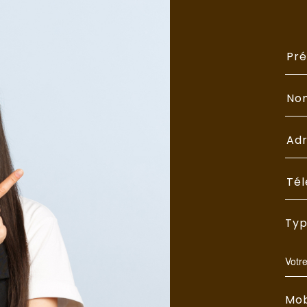
Typ
Votr
Mob